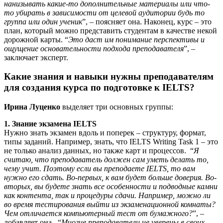
нанизывать какие-то дополнительные материалы или что-
то убирать в зависимости от целевой аудитории будь то
группа или один ученик
”, – поясняет она. Наконец, курс – это
план, который можно представить студентам в качестве некой
дорожной карты. “
Это даст им понимание перспективы и
ощущение основательности подхода преподавателя
”, –
заключает эксперт.
Какие знания и навыки нужны преподавателям
для создания курса по подготовке к IELTS?
Ирина Луценко
выделяет три основных группы:
1. Знание экзамена IELTS
Нужно знать экзамен вдоль и поперек – структуру, формат,
типы заданий. Например, знать, что IELTS Writing Task 1 – это
не только анализ данных, но также карт и процессов. “
Я
считаю, что преподаватель должен сам уметь делать то,
чему учит. Поэтому если вы преподаете IELTS, то вам
нужно его сдать. Во-первых, к вам будет больше доверия. Во-
вторых, вы будете знать все особенности и подводные камни
как контента, так и процедуры сдачи. Например, можно ли
во время тестирования выйти из экзаменационной комнаты?
Чем отличается компьютерный тест от бумажного?
”, –
добавляет она. “
Многие преподаватели не уверены в своих