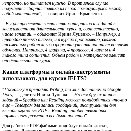
непросто, но пытаться нужно. В противном случае
получается сборная солянка из плохо согласующихся между
собой материалов
”, – говорит Ирина Ермоленко.
“
Вы распределяете количество материалов и заданий в
зависимости от длительности курса и, соответственно,
числа занятий
, – объясняет Ирина Луценко. –
Например, я
преподаю только письмо, и в курсах прописываю, сколько
письменных работ какого формата ученики напишут во время
обучения. Например, 4 графика, 4 процесса, 4 карты и 4
такого типа сочинения. Объем работ и материалов зависит
от длительности курса
”.
Какие платформы и онлайн-инструменты
использовать для курсов IELTS?
“
Поскольку я преподаю Writing, то мне достаточно Google
Docs
, — делится Ирина Луценко. –
Но для других типов
заданий – Speaking или Reading может понадобиться что-то
еще – Телеграм для записи сообщений, инструменты для
вывода огромных PDF с Reading, чтобы текст был
нормального размера и все было понятно
”.
Для работы с PDF-файлами подойдут онлайн-доски,
словарный запас можно тренировать с помощью флэш-