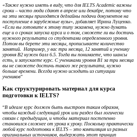
«
Также нужно иметь в виду, что для IELTS Academic важны
сроки – часто люди сдают в апреле или декабре, потому что
на эти месяцы приходятся дедлайны подачи документов на
поступление в зарубежные вузы
«, добавляет Ирина Луценко.
«
Если вы готовите к этому типу экзамена, нужно думать
еще и о сроках запуска курса и о том, сможете ли вы достичь
нужного результата со студентами определенного уровня.
Потом вы берете эти месяцы, прописываете количество
занятий. Например, у вас три месяца, 12 занятий и ученику
уровня В2 нужен балл 6.5. Тогда вы понимаете, что шансы
есть, и запускаете курс. С учениками уровня В1 за три месяца
вы не сможете достичь такого же результата, нужно
больше времени. Всегда нужно исходить из ситуации
учеников
”
Как структурировать материал для курса
подготовки к IELTS?
“
В идеале курс должен быть выстроен таким образом,
чтобы каждый следующий урок или раздел был логически
связан с предыдущим, и чтобы материал постепенно
становился сложнее от урока к уроку. Поскольку практически
любой курс подготовки к IELTS – это компиляция из разных
оригинальных источников, выдержать этот принцип