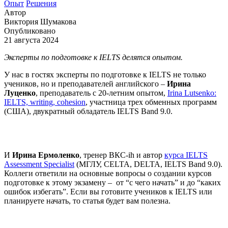
Опыт
Решения
Автор
Виктория Шумакова
Опубликовано
21 августа 2024
Эксперты по подготовке к IELTS делятся опытом.
У нас в гостях эксперты по подготовке к IELTS не только
учеников, но и преподавателей английского –
Ирина
Луценко
, преподаватель с 20-летним опытом,
Irina Lutsenko:
IELTS, writing, cohesion
, участница трех обменных программ
(США), двукратный обладатель IELTS Band 9.0.
И
Ирина Ермоленко
, тренер ВКС-ih и автор
курса IELTS
Assessment Specialist
(МГЛУ, CELTA, DELTA, IELTS Band 9.0).
Коллеги ответили на основные вопросы о создании курсов
подготовке к этому экзамену – от “с чего начать” и до “каких
ошибок избегать”. Если вы готовите учеников к IELTS или
планируете начать, то статья будет вам полезна.