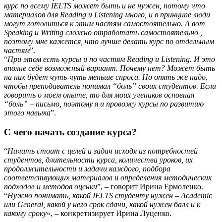
курс по всему IELTS может быть и не нужен, потому что
материалов для Reading и Listening много, и в принципе люди
могут готовиться к этим частям самостоятельно. А вот
Speaking и Writing сложно отработать самостоятельно ,
поэтому мне кажется, что лучше делать курс по отдельным
частям
”.
“
При этом есть курсы и по частям Reading и Listening. И это
вполне себе возможный вариант. Почему нет? Может быть
на них будет чуть-чуть меньше спроса. Но опять же надо,
чтобы преподаватель понимал “боль” своих студентов. Если
говорить о моем опыте, то для моих учеников основная
“боль” – письмо, поэтому я и провожу курсы по развитию
этого навыка
”.
С чего начать создание курса?
“
Начать стоит с целей и задач исходя из потребностей
студентов, длительности курса, количества уроков, их
продолжительности и задачи каждого, подбора
соответствующих материалов и определения методических
подходов и методов оценки
”, – говорит Ирина Ермоленко.
“
Нужно понимать, какой IELTS студенту нужен – Academic
или General, какой у него срок сдачи, какой нужен балл и к
какому сроку
«, – конкретизирует Ирина Луценко.