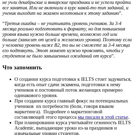
не учли декабрьские и январские праздники и не успели пройти
все занятия. Или не включили в курс какой-то тип заданий, и
ученик выходит на экзамен неготовым к этому заданию
”.
“
Третья ошибка – не учитывать уровень учеников. За 3-4
месяца реально подготовить к формату, но для повышения
уровня языка нужно больше времени, возможно год или
больше (зависит от целей и желаемого уровня). Поэтому если
у человека уровень ниже В2, то вы не сможете за 3-4 месяца
его подтянуть. Этот момент нужно прояснять, чтобы у
студентов не было завышенных ожиданий от курса
”.
Что запомнить
О создании курса подготовки к IELTS стоит задуматься,
когда есть опыт сдачи экзамена, подготовки к нему
учеников и постоянный поток желающих примерно
одинакового уровня.
При создании курса главный фокус на потенциальных
учеников их потребности (боли, говоря языком
маркетинга). Подробнее о маркетинговой
составляющей этого процесса
мы писали в этой статье
.
При планировании курса учитывайте сезонность IELTS
Academic, выпадающие уроки из-за праздников и
изначальные уровни студентов.