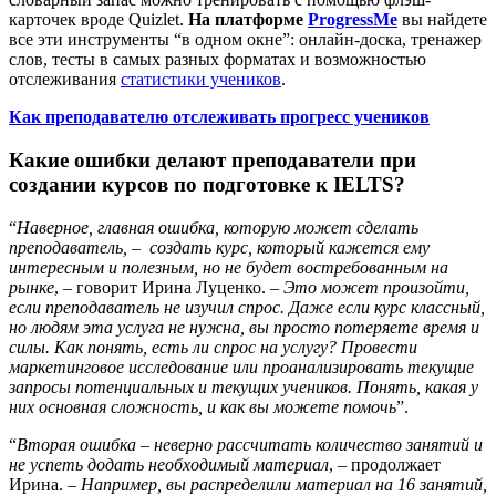
карточек вроде Quizlet.
На платформе
ProgressMe
вы найдете
все эти инструменты “в одном окне”: онлайн-доска, тренажер
слов, тесты в самых разных форматах и возможностью
отслеживания
статистики учеников
.
Как преподавателю отслеживать прогресс учеников
Какие ошибки делают преподаватели при
создании курсов по подготовке к IELTS?
“
Наверное, главная ошибка, которую может сделать
преподаватель, – создать курс, который кажется ему
интересным и полезным, но не будет востребованным на
рынке
, – говорит Ирина Луценко. –
Это может произойти,
если преподаватель не изучил спрос. Даже если курс классный,
но людям эта услуга не нужна, вы просто потеряете время и
силы. Как понять, есть ли спрос на услугу? Провести
маркетинговое исследование или проанализировать текущие
запросы потенциальных и текущих учеников. Понять, какая у
них основная сложность, и как вы можете помочь
”.
“
Вторая ошибка – неверно рассчитать количество занятий и
не успеть додать необходимый материал
, – продолжает
Ирина. –
Например, вы распределили материал на 16 занятий,