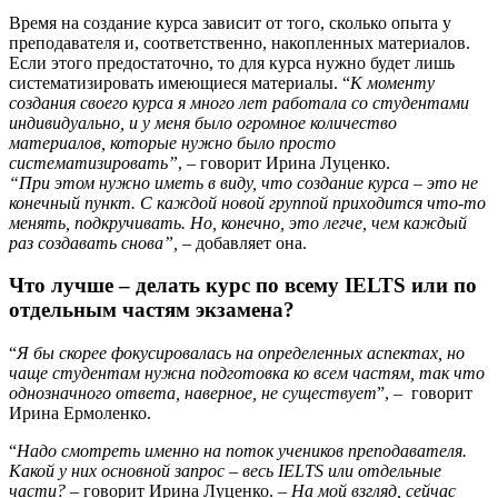
Время на создание курса зависит от того, сколько опыта у
преподавателя и, соответственно, накопленных материалов.
Если этого предостаточно, то для курса нужно будет лишь
систематизировать имеющиеся материалы. “
К моменту
создания своего курса я много лет работала со студентами
индивидуально, и у меня было огромное количество
материалов, которые нужно было просто
систематизировать”
, – говорит Ирина Луценко.
“При этом нужно иметь в виду, что создание курса – это не
конечный пункт. С каждой новой группой приходится что-то
менять, подкручивать. Но, конечно, это легче, чем каждый
раз создавать снова”,
– добавляет она.
Что лучше – делать курс по всему IELTS или по
отдельным частям экзамена?
“
Я бы скорее фокусировалась на определенных аспектах, но
чаще студентам нужна подготовка ко всем частям, так что
однозначного ответа, наверное, не существует
”, – говорит
Ирина Ермоленко.
“
Надо смотреть именно на поток учеников преподавателя.
Какой у них основной запрос – весь IELTS или отдельные
части?
– говорит Ирина Луценко. –
На мой взгляд, сейчас