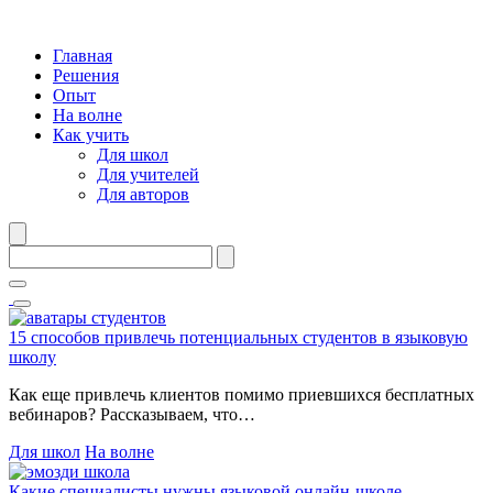
Главная
Решения
Опыт
На волне
Как учить
Для школ
Для учителей
Для авторов
15 способов привлечь потенциальных студентов в языковую
школу
Как еще привлечь клиентов помимо приевшихся бесплатных
вебинаров? Рассказываем, что…
Для школ
На волне
Какие специалисты нужны языковой онлайн-школе