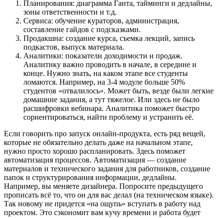
Планирования: диаграмма Ганта, тайминги и дедлайны,
зоны ответственности и т.д.
Сервиса: обучение кураторов, администрация,
составление гайдов с подсказками.
Продакшна: создание курса, съемка лекций, запись
подкастов, выпуск материала.
Аналитики: показатели доходимости и продаж.
Аналитику важно проводить в начале, в середине и
конце. Нужно знать, на каком этапе все студенты
ломаются. Например, на 3-4 модуле больше 50%
студентов «‎отвалилось». Может быть, везде были легкие
домашние задания, а тут тяжелое. Или здесь не было
расшифровки вебинара. Аналитика поможет быстро
сориентироваться, найти проблему и устранить её.
Если говорить про запуск онлайн-продукта, есть ряд вещей,
которые не обязательно делать даже на начальном этапе,
нужно просто хорошо распланировать. Здесь поможет
автоматизация процессов. Автоматизация — создание
материалов и технического задания для работников, создание
папок и структурирования информации, дедлайны.
Например, вы меняете дизайнера. Попросите предыдущего
прописать всё то, что он для вас делал (на техническом языке).
Так новому не придется «‎на ощупь» вступать в работу над
проектом. Это сэкономит вам кучу времени и работа будет