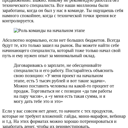
продвижению. Важно: никому не рекомендую работать без
технического специалиста. Все наши миллионы были
заработаны, когда он был у нас в команде. Ты ощущаешь себя
намного спокойнее, когда с технической точки зрения все
контролируется.
Абсолютно нормально, если нет больших бюджетов. Всегда
будут те, кто только зашел на рынок. Вы можете найти себе
начинающего специалиста, который тоже только начал свой
путь и ему нужен опыт за минимальный оклад.
Договариваясь о зарплате, не обесценивайте
специалиста и его работу. Постарайтесь объяснить
свою позицию: «‎У меня проект на начальном
этапе, есть 5 тысяч рублей и вот такие задачи».
Можно поставить человека на какой-то процент от
продаж. Торговаться не с позиции «‎да там работы
на пару часов‎», а «‎у меня есть такая сумма, и я
могу дать тебе это и это‎»
Если у вас совсем нет денег, то начните с тех продуктов,
которые не требуют вложений: гайды, мини-марафон, вебинар
и т.д. На этих форматах можно хорошо потренироваться и
заработать денег, чтобы их реинвестировать.