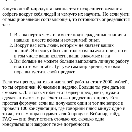
Запуск онлайн-продукта начинается с искреннего желания
собрать вокруг себя людей и чему-то их научить. Но если уйти
от эмоциональной составляющей, то готовность определяются
так:
Вы эксперт в чем-то: имеете подтвержденные знания и
навыки, имеете кейсы и измеримый опыт.
Вокруг вас есть люди, которым не хватает ваших
знаний. Это могут быть не только ваша аудитория, но и
в том числе ваши коллеги, ваши знакомые и т.д
Вы больше не можете больше выполнять личную работу
и хотите масштаба. Тут уже сам мир кричит, что вам
пора выпустить свой продукт.
Если ты преподаватель и час твоей работы стоит 2000 рублей,
то ты ограничен 40 часами в неделю. Больше ты уже дать не
сможешь. Для того, чтобы этот барьер преодолеть, нужно
сделать что-то экстра. Экстра — продукт по запросу. Есть
простая формула: если вы получаете один и тот же запрос и
провели 100 консультаций, где говорили плюс-минус одно и
то же, то вам пора создавать свой продукт. Вебинар, гайд,
FAQ — они будут стоить столько же, сколько одна
консультация и закроют те же потребности.